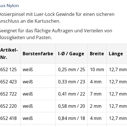
Aus Nylon
osierpinsel mit Luer-Lock Gewinde für einen sicheren
nschluss an die Kartuschen.
eeignet für das flächige Auftragen und Verteilen von
lüssigkeiten und Pasten.
Artikel-
Borstenfarbe
I-Ø / Gauge
Breite
Länge
Nr.
652 125
weiß
0,25 mm / 25
10 mm
12,7 mm
652 423
weiß
0,33 mm / 23
4 mm
12,7 mm
652 722
weiß
0,41 mm / 22
7 mm
12,7 mm
652 220
weiß
0,58 mm / 20
2 mm
12,7 mm
652 418
weiß
0,84 mm / 18
4 mm
12,7 mm