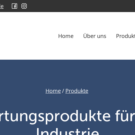
de
Home
Über uns
Produk
Home
/
Produkte
tungsprodukte fü
Industrie