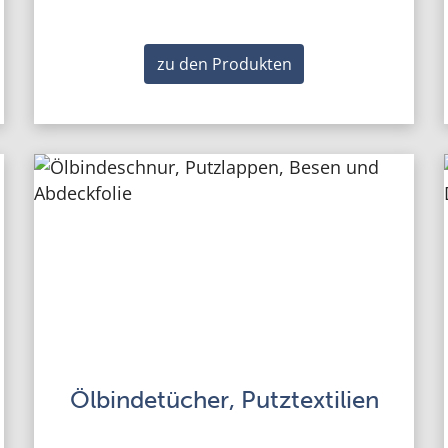
zu den Produkten
Ölbindetücher, Putztextilien