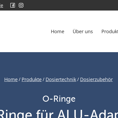
de
Home
Über uns
Produk
Home
/
Produkte
/
Dosiertechnik
/
Dosierzubehör
O-Ringe
inge für ALU-Ada