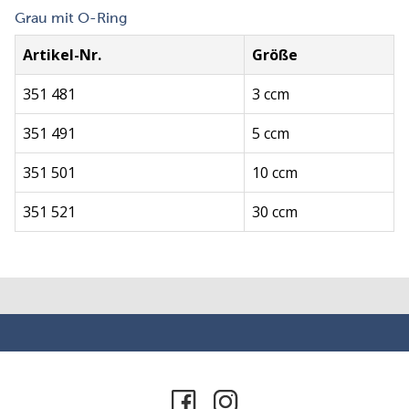
Grau mit O-Ring
Artikel-Nr.
Größe
351 481
3 ccm
351 491
5 ccm
351 501
10 ccm
351 521
30 ccm