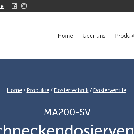
de
Home
Über uns
Produk
Home
/
Produkte
/
Dosiertechnik
/
Dosierventile
MA200-SV
chneckendosiervent