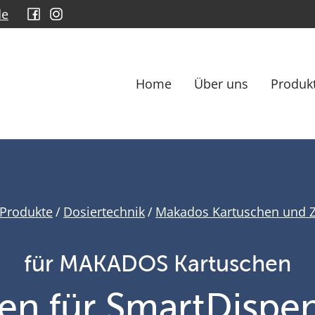
de
Home
Über uns
Produk
Produkte
/
Dosiertechnik
/
Makados Kartuschen und 
für MAKADOS Kartuschen
fen für SmartDispe