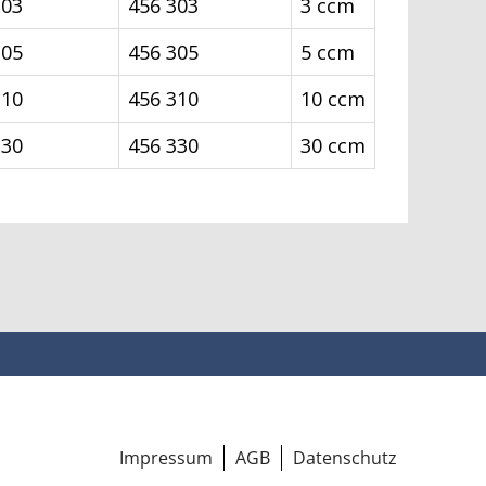
103
456 303
3 ccm
105
456 305
5 ccm
110
456 310
10 ccm
130
456 330
30 ccm
Impressum
AGB
Datenschutz