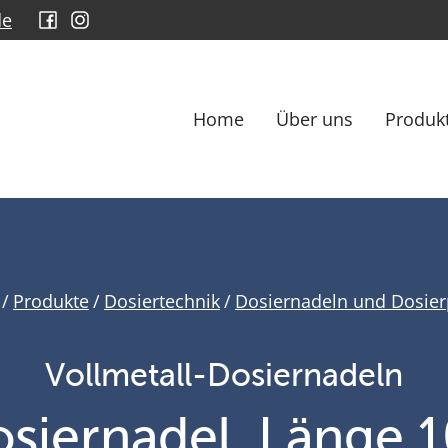
de
Home
Über uns
Produk
/
Produkte
/
Dosiertechnik
/
Dosiernadeln und Dosier
Vollmetall-Dosiernadeln
siernadel, Länge 