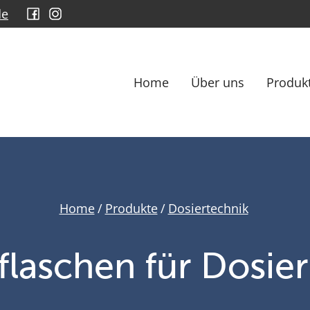
de
Home
Über uns
Produk
Home
/
Produkte
/
Dosiertechnik
flaschen für Dosie